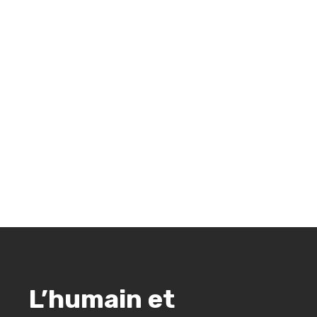
votre chantier.
VOUS ÊTES PARTICULIER ?
VOUS ÊTES PRO ?
L’humain et