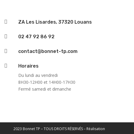

ZA Les Lisardes, 37320 Louans

02 47 92 86 92

contact@bonnet-tp.com

Horaires
Du lundi au vendredi
8H30-12H00 et 14H00-17H30
Fermé samedi et dimanche
2023 Bonnet TP – TOUS DROITS RÉSERVÉS –
Réalisation