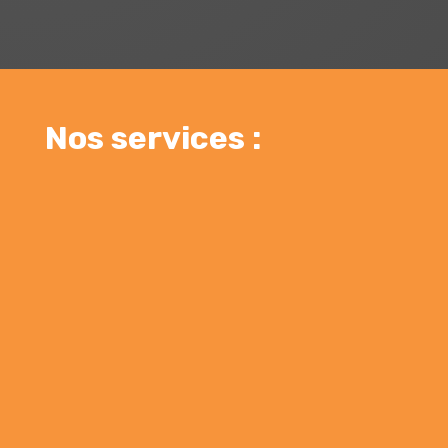
Nos services :
AMÉNAGEMENT EXTÉRIEUR
TERRASSEMENT
ASSAINISSEMENT
DÉMOLITION
LOCATION D'ENGINS AVEC
CHAUFFEURS